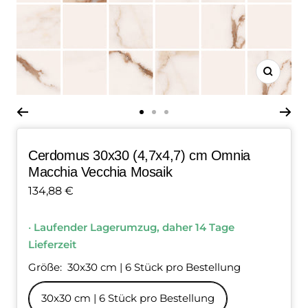
Zoom
Zur
Zur
Zur
Slide
Slide
Slide
Cerdomus 30x30 (4,7x4,7) cm Omnia
1
2
3
Macchia Vecchia Mosaik
gehen
gehen
gehen
Angebotspreis
134,88 €
•
Laufender Lagerumzug, daher 14 Tage
Lieferzeit
Größe:
30x30 cm | 6 Stück pro Bestellung
30x30 cm | 6 Stück pro Bestellung