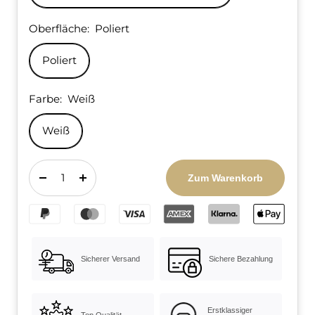
Oberfläche:
Poliert
Poliert
Farbe:
Weiß
Weiß
Zum Warenkorb
Menge
Menge
verringern
erhöhen
Sicherer Versand
Sichere Bezahlung
Erstklassiger
Top Qualität