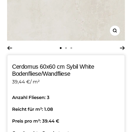
Zoom
Zur
Zur
Zur
Slide
Slide
Slide
Cerdomus 60x60 cm Sybil White
1
2
3
Bodenfliese/Wandfliese
gehen
gehen
gehen
Angebotspreis
39,44 €/ m²
Anzahl Fliesen:
3
Reicht für m²:
1.08
Preis pro m²:
39.44
€