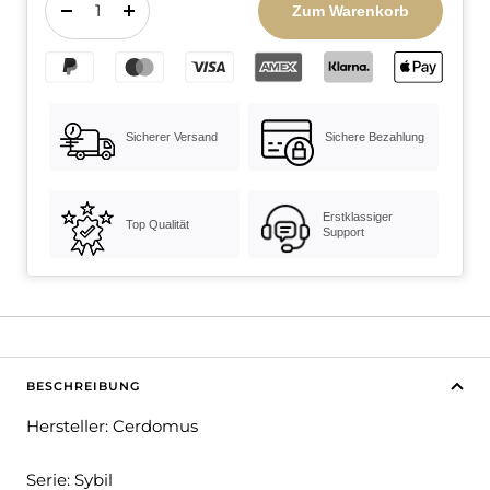
Zum Warenkorb
Menge
Menge
verringern
erhöhen
Sicherer Versand
Sichere Bezahlung
Erstklassiger
Top Qualität
Support
BESCHREIBUNG
Hersteller: Cerdomus
Serie: Sybil